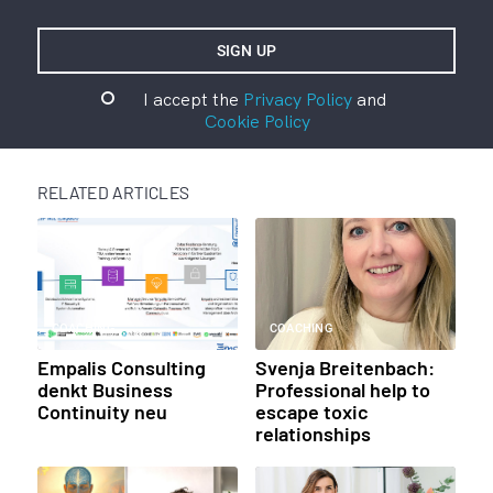
I accept the
Privacy Policy
and
Cookie Policy
RELATED ARTICLES
COACHING
COACHING
Empalis Consulting
Svenja Breitenbach:
denkt Business
Professional help to
Continuity neu
escape toxic
relationships