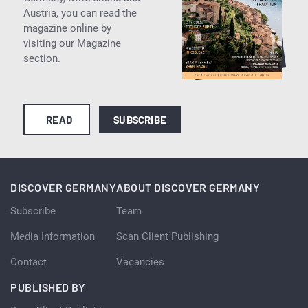
Austria, you can read the
magazine online by
visiting our Magazine
section.
READ
SUBSCRIBE
DISCOVER GERMANY
ABOUT DISCOVER GERMANY
Subscribe
Team
Media Information
Scan Client Publishing
Contact
Vacancies
PUBLISHED BY