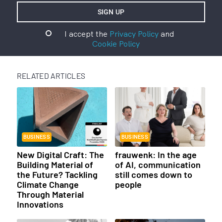
I accept the
Privacy Policy
and
Cookie Policy
RELATED ARTICLES
BUSINESS
BUSINESS
New Digital Craft: The
frauwenk: In the age
Building Material of
of AI, communication
the Future? Tackling
still comes down to
Climate Change
people
Through Material
Innovations