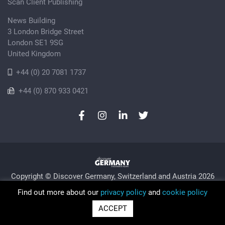
Scan Client Publishing
News Building
3 London Bridge Street
London SE1 9SG
United Kingdom
+44 (0) 20 7081 1737
+44 (0) 870 933 0421
Copyright © Discover Germany, Switzerland and Austria 2026
Privacy Policy
Cookie
Sitemap
Find out more about our
privacy policy
and
cookie policy
Trading as Discover Germany and Scan Client Publishing •
ACCEPT
Registered in England and Wales No. 06579237