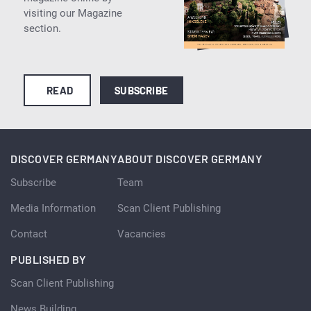
visiting our Magazine
section.
READ
SUBSCRIBE
DISCOVER GERMANY
ABOUT DISCOVER GERMANY
Subscribe
Team
Media Information
Scan Client Publishing
Contact
Vacancies
PUBLISHED BY
Scan Client Publishing
News Building