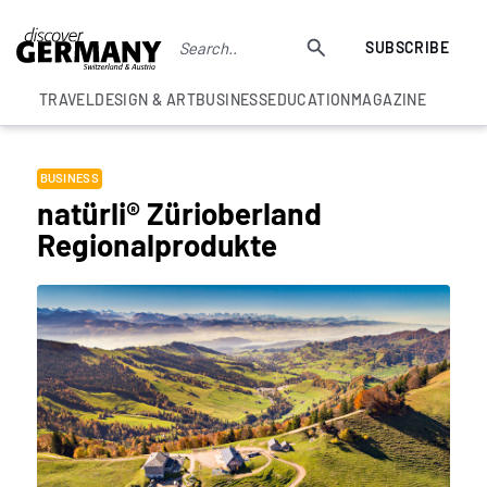
SUBSCRIBE
TRAVEL
DESIGN & ART
BUSINESS
EDUCATION
MAGAZINE
BUSINESS
natürli® Zürioberland
Regionalprodukte