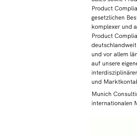
Product Complia
gesetzlichen Be
komplexer und an
Product Complian
deutschlandweit
und vor allem lä
auf unsere eige
interdisziplinär
und Marktkontak
Munich Consulti
internationalen 