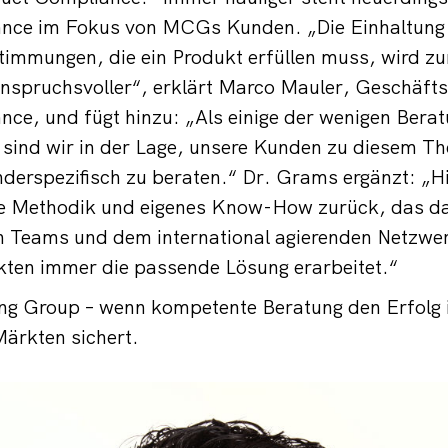
nce im Fokus von MCGs Kunden. „Die Einhaltung 
stimmungen, die ein Produkt erfüllen muss, wird 
spruchsvoller“, erklärt Marco Mauler, Geschäftsb
ce, und fügt hinzu: „Als einige der wenigen Bera
 sind wir in der Lage, unsere Kunden zu diesem T
nderspezifisch zu beraten.“ Dr. Grams ergänzt: „Hi
ne Methodik und eigenes Know-How zurück, das d
en Teams und dem international agierenden Netzwe
ten immer die passende Lösung erarbeitet.“
ng Group – wenn kompetente Beratung den Erfolg 
Märkten sichert.