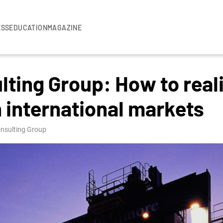
ESS
EDUCATION
MAGAZINE
lting Group: How to real
 international markets
onsulting Group