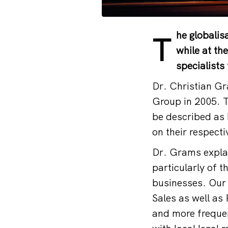
he globali
T
while at th
specialists
Dr. Christian G
Group in 2005. T
be described as 
on their respecti
Dr. Grams explai
particularly of
businesses. Our 
Sales as well as
and more frequen