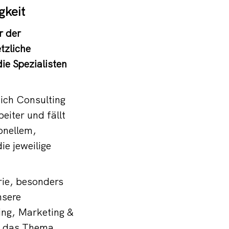
gkeit
r der
tzliche
ie Spezialisten
ich Consulting
iter und fällt
onellem,
ie jeweilige
rie, besonders
nsere
ing, Marketing &
gs das Thema