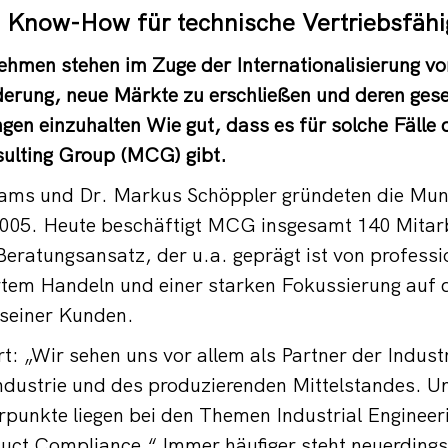
 Know-How für technische Vertriebsfähi
nehmen stehen im Zuge der Internationalisierung vo
erung, neue Märkte zu erschließen und deren gese
en einzuhalten Wie gut, dass es für solche Fälle d
ulting Group (MCG) gibt.
rams und Dr. Markus Schöppler gründeten die Mun
005. Heute beschäftigt MCG insgesamt 140 Mitarbe
Beratungsansatz, der u.a. geprägt ist von professi
rtem Handeln und einer starken Fokussierung auf d
 seiner Kunden.
t: „Wir sehen uns vor allem als Partner der Indust
ndustrie und des produzierenden Mittelstandes. U
punkte liegen bei den Themen Industrial Engineer
duct Compliance.“ Immer häufiger steht neuerdin