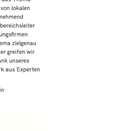
von lokalen
zunehmend
ereichsleiter
tungsfirmen
hema zielgenau
er greifen wir
ank unseres
rk aus Experten
in