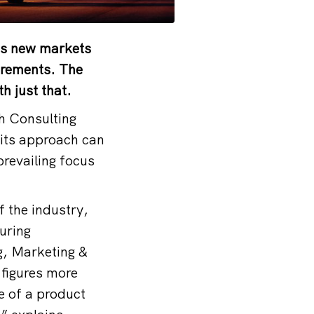
ss new markets
uirements. The
h just that.
h Consulting
 its approach can
prevailing focus
 the industry,
uring
g, Marketing &
 figures more
e of a product