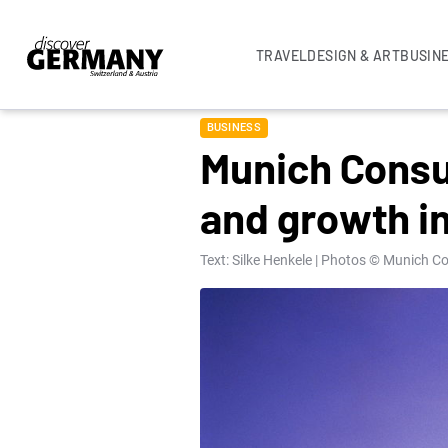
TRAVEL
DESIGN & ART
BUSIN
BUSINESS
Munich Consu
and growth in
Text: Silke Henkele | Photos © Munich C