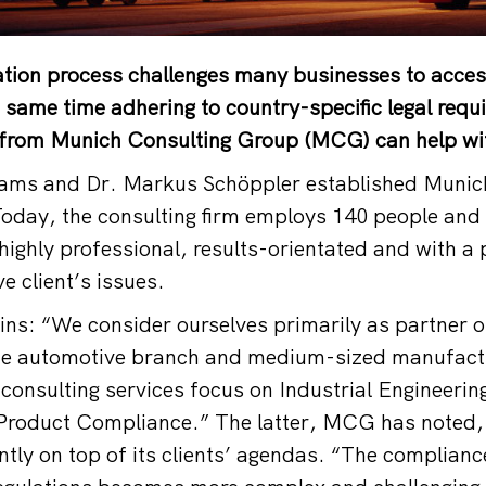
sation process challenges many businesses to acce
e same time adhering to country-specific legal req
 from Munich Consulting Group (MCG) can help wit
rams and Dr. Markus Schöppler established Munic
oday, the consulting firm employs 140 people and
highly professional, results-orientated and with a 
ve client’s issues.
ns: “We consider ourselves primarily as partner of
 the automotive branch and medium-sized manufact
consulting services focus on Industrial Engineerin
 Product Compliance.” The latter, MCG has noted,
tly on top of its clients’ agendas. “The complianc