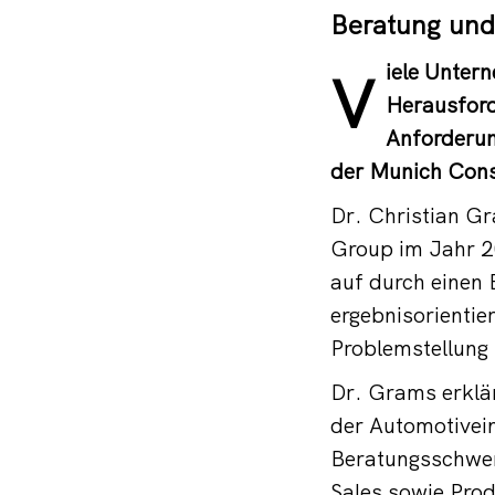
Beratung und
iele Unter
V
Herausford
Anforderung
der Munich Cons
Dr. Christian G
Group im Jahr 2
auf durch einen 
ergebnisorientie
Problemstellung
Dr. Grams erklär
der Automotivei
Beratungsschwer
Sales sowie Pro