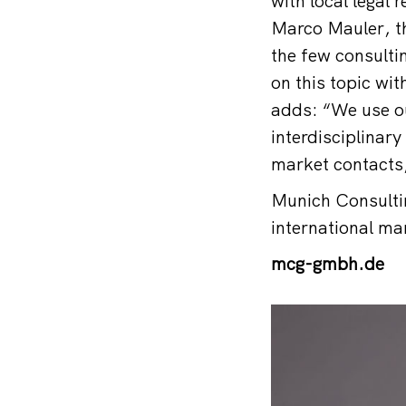
with local legal
Marco Mauler, t
the few consulti
on this topic wi
adds: “We use o
interdisciplinar
market contacts,
Munich Consulti
international ma
mcg-gmbh.de