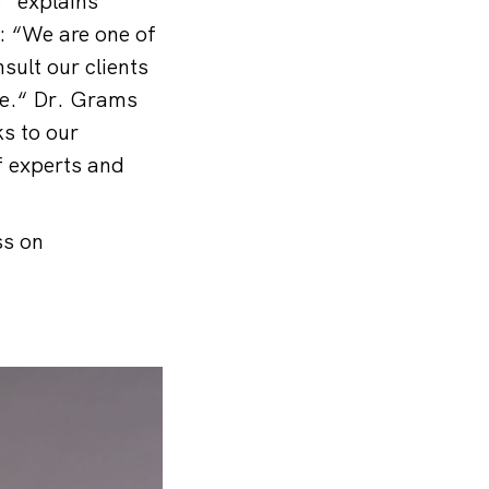
” explains
: “We are one of
ult our clients
ge.“ Dr. Grams
s to our
f experts and
ss on