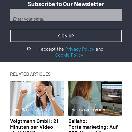
Subscribe to Our Newsletter
I accept the
Privacy Policy
and
Cookie Policy
RELATED ARTICLES
SOFTWARE EXPERTS
SOFTWARE EXPERTS
Voigtmann GmbH: 21
Bailaho:
Minuten per Video
Portalmarketing: Auf