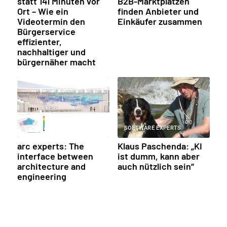
statt 141 Minuten vor
B2B-Marktplätzen
Ort – Wie ein
finden Anbieter und
Videotermin den
Einkäufer zusammen
Bürgerservice
effizienter,
nachhaltiger und
bürgernäher macht
SOFTWARE EXPERTS
SOFTWARE EXPERTS
arc experts: The
Klaus Paschenda: „KI
interface between
ist dumm, kann aber
architecture and
auch nützlich sein“
engineering