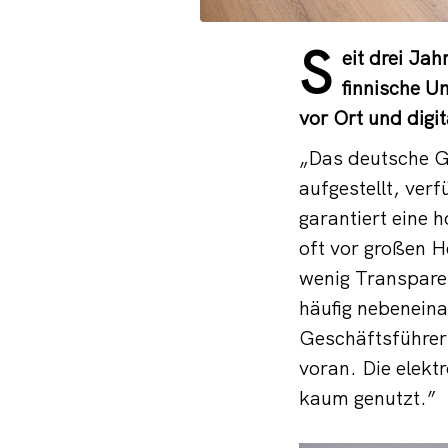
S
eit drei Ja
finnische 
vor Ort und digit
„Das deutsche Ge
aufgestellt, ver
garantiert eine 
oft vor großen H
wenig Transparen
häufig nebeneina
Geschäftsführer
voran. Die elekt
kaum genutzt.”