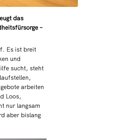
eugt das
heitsfürsorge –
 Es ist breit
iken und
lfe sucht, steht
aufstellen,
ngebote arbeiten
ld Loos,
mt nur langsam
rd aber bislang