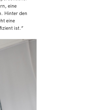
rn, eine
. Hinter den
ht eine
zient ist.”