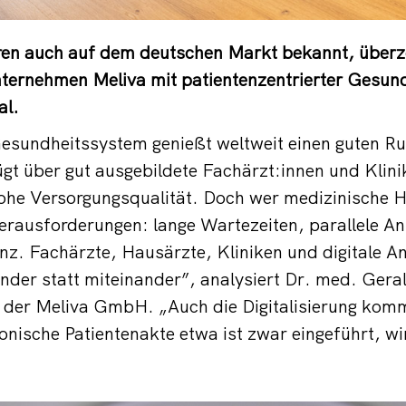
hren auch auf dem deutschen Markt bekannt, überz
Unternehmen
Meliva
mit patientenzentrierter Gesund
al.
sundheitssystem genießt weltweit einen guten Ruf.
fügt über gut ausgebildete Fachärzt:innen und Klin
hohe Versorgungsqualität. Doch wer medizinische Hi
erausforderungen: lange Wartezeiten, parallele Anl
z. Fachärzte, Hausärzte, Kliniken und digitale A
nder statt miteinander”, analysiert Dr. med. Gera
 der Meliva GmbH. „Auch die Digitalisierung kom
ronische Patientenakte etwa ist zwar eingeführt, wi