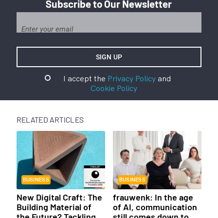
Subscribe to Our Newsletter
I accept the
Privacy Policy
and
Cookie Policy
RELATED ARTICLES
BUSINESS
BUSINESS
New Digital Craft: The
frauwenk: In the age
Building Material of
of AI, communication
the Future? Tackling
still comes down to