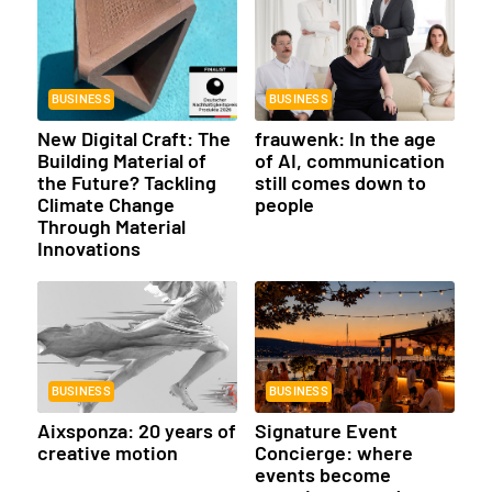
BUSINESS
BUSINESS
New Digital Craft: The
frauwenk: In the age
Building Material of
of AI, communication
the Future? Tackling
still comes down to
Climate Change
people
Through Material
Innovations
BUSINESS
BUSINESS
Aixsponza: 20 years of
Signature Event
creative motion
Concierge: where
events become