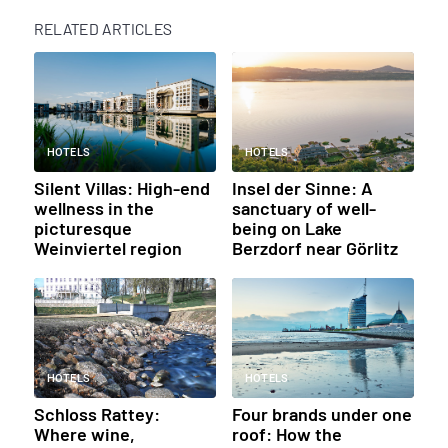
RELATED ARTICLES
HOTELS
HOTELS
Silent Villas: High-end
Insel der Sinne: A
wellness in the
sanctuary of well-
picturesque
being on Lake
Weinviertel region
Berzdorf near Görlitz
HOTELS
HOTELS
Schloss Rattey:
Four brands under one
Where wine,
roof: How the