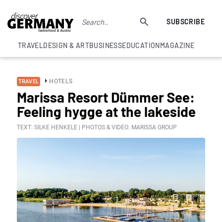
SUBSCRIBE
TRAVEL
DESIGN & ART
BUSINESS
EDUCATION
MAGAZINE
HOTELS
TRAVEL
Marissa Resort Dümmer See:
Feeling hygge at the lakeside
TEXT: SILKE HENKELE | PHOTOS & VIDEO: MARISSA GROUP