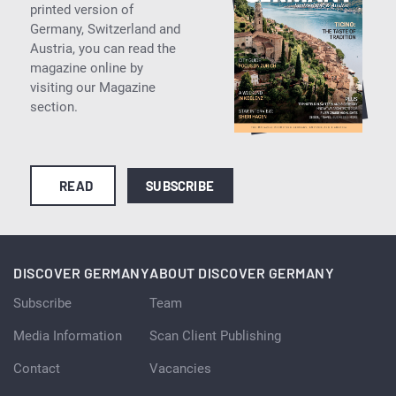
printed version of
Germany, Switzerland and
Austria, you can read the
magazine online by
visiting our Magazine
section.
READ
SUBSCRIBE
DISCOVER GERMANY
ABOUT DISCOVER GERMANY
Subscribe
Team
Media Information
Scan Client Publishing
Contact
Vacancies