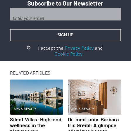
Subscribe to Our Newsletter
I accept the
Privacy Policy
and
Cookie Policy
RELATED ARTICLES
SPA & BEAUTY
SPA & BEAUTY
Silent Villas: High-end
Dr. med. univ. Barbara
wellness in the
Iris Greibl: A glimpse
picturesque
of unique beauty