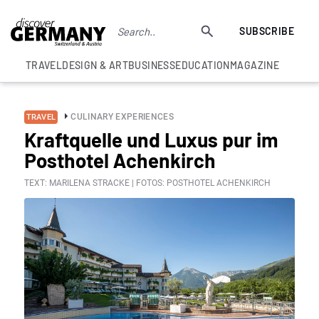
SUBSCRIBE
TRAVEL
DESIGN & ART
BUSINESS
EDUCATION
MAGAZINE
CULINARY EXPERIENCES
TRAVEL
Kraftquelle und Luxus pur im
Posthotel Achenkirch
TEXT: MARILENA STRACKE | FOTOS: POSTHOTEL ACHENKIRCH