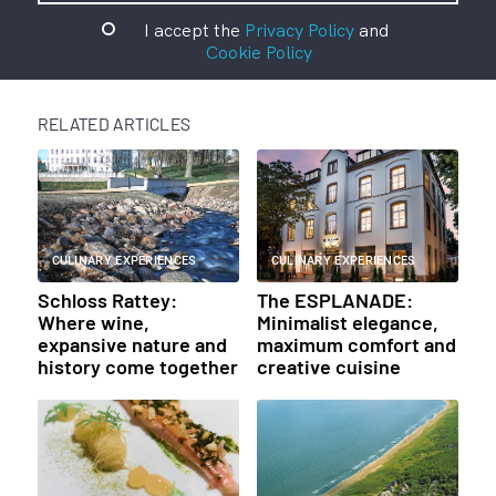
I accept the
Privacy Policy
and
Cookie Policy
RELATED ARTICLES
CULINARY EXPERIENCES
CULINARY EXPERIENCES
Schloss Rattey:
The ESPLANADE:
Where wine,
Minimalist elegance,
expansive nature and
maximum comfort and
history come together
creative cuisine