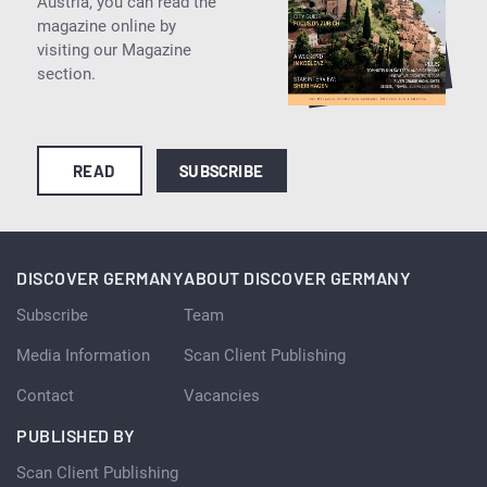
Austria, you can read the
magazine online by
visiting our Magazine
section.
READ
SUBSCRIBE
DISCOVER GERMANY
ABOUT DISCOVER GERMANY
Subscribe
Team
Media Information
Scan Client Publishing
Contact
Vacancies
PUBLISHED BY
Scan Client Publishing