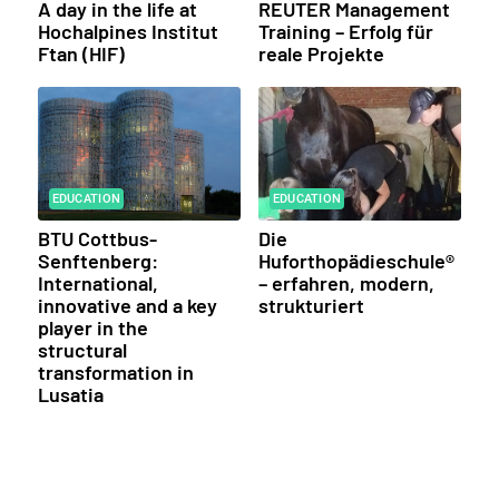
A day in the life at
REUTER Management
Hochalpines Institut
Training – Erfolg für
Ftan (HIF)
reale Projekte
EDUCATION
EDUCATION
BTU Cottbus-
Die
Senftenberg:
Huforthopädieschule®
International,
– erfahren, modern,
innovative and a key
strukturiert
player in the
structural
transformation in
Lusatia