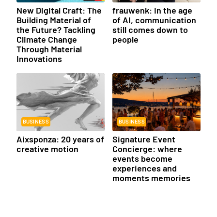
New Digital Craft: The
frauwenk: In the age
Building Material of
of AI, communication
the Future? Tackling
still comes down to
Climate Change
people
Through Material
Innovations
BUSINESS
BUSINESS
Aixsponza: 20 years of
Signature Event
creative motion
Concierge: where
events become
experiences and
moments memories