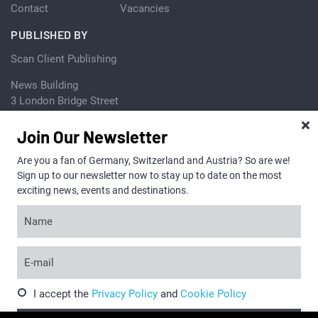
Contact
Vacancies
PUBLISHED BY
Scan Client Publishing
News Building
3 London Bridge Street
London SE1 9SG
United Kingdom
Join Our Newsletter
+44 (0) 20 7081 1737
Are you a fan of Germany, Switzerland and Austria? So are we!
Sign up to our newsletter now to stay up to date on the most
+44 (0) 870 933 0421
exciting news, events and destinations.
I accept the
Privacy Policy
and
Cookie Policy
Copyright © Discover Germany, Switzerland and Austria 2026