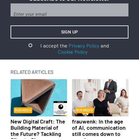
I accept the
Privacy Policy
and
Cookie Policy
RELATED ARTICLES
BUSINESS
BUSINESS
New Digital Craft: The
frauwenk: In the age
Building Material of
of AI, communication
the Future? Tackling
still comes down to