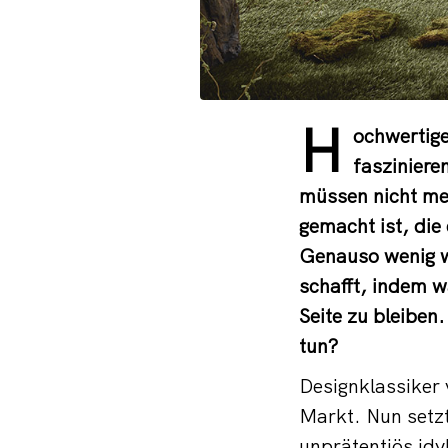
H
ochwertige
fasziniere
müssen nicht meh
gemacht ist, di
Genauso wenig wi
schafft, indem w
Seite zu bleiben
tun?
Designklassiker 
Markt. Nun setzt
unprätentiös idy