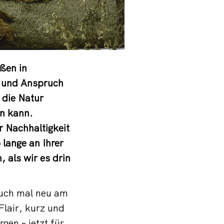
ßen in
ät und Anspruch
 die Natur
n kann.
r Nachhaltigkeit
lange an Ihrer
 als wir es drin
auch mal neu am
lair, kurz und
gen – jetzt für