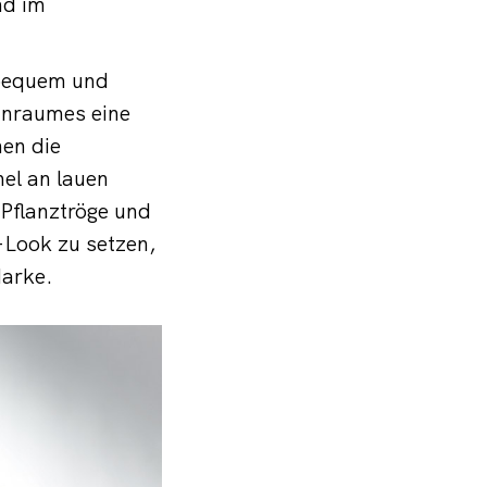
nd im
 bequem und
hnraumes eine
en die
el an lauen
Pflanztröge und
-Look zu setzen,
Marke.