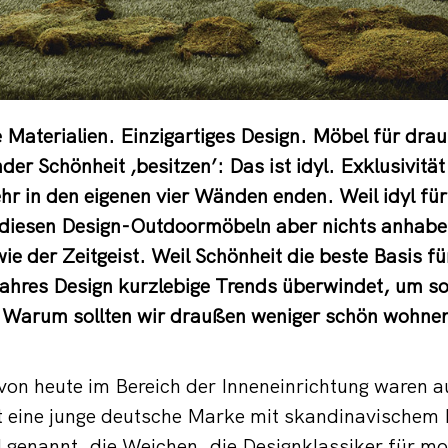
 Materialien. Einzigartiges Design. Möbel für drau
nder Schönheit ‚besitzen’: Das ist idyl. Exklusivit
r in den eigenen vier Wänden enden. Weil idyl für
e diesen Design-Outdoormöbeln aber nichts anhabe
e der Zeitgeist. Weil Schönheit die beste Basis fü
ahres Design kurzlebige Trends überwindet, um so 
. Warum sollten wir draußen weniger schön wohnen,
von heute im Bereich der Inneneinrichtung waren 
 eine junge deutsche Marke mit skandinavischem F
l genannt, die Weichen, die Designklassiker für mor