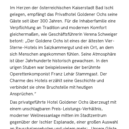
Im Herzen der österreichischen Kaiserstadt Bad Ischl
gelegen, empfängt das Privathotel Goldener Ochs seine
Gäste seit über 300 Jahren. Für die Inhaberfamilie eine
Verpflichtung an Tradition und modernen Komfort
gleichermaßen, wie Geschäftsführerin Verena Schweiger
betont: „Der Goldene Ochs ist eines der ältesten Vier-
Sterne-Hotels im Salzkammergut und ein Ort, an dem
sich Menschen angekommen fühlen. Seine Atmosphäre
ist über Jahrhunderte historisch gewachsen. In den
urigen Stuben war beispielsweise der berühmte
Operettenkomponist Franz Lehár Stammgast. Der
Charme des Hotels erzählt seine Geschichte und
verbindet sie ohne Bruchstelle mit heutigen
Ansprüchen.“
Das privatgeführte Hotel Goldener Ochs überzeugt mit
einem unschlagbaren Preis-Leistungs-Verhältnis,
moderner Wellnessanlage mitten im Stadtzentrum
gegenüber der Ischler Esplanade, einer großen Auswahl
an Pauschalangeboten und vielem mehr: „Unsere Gäste