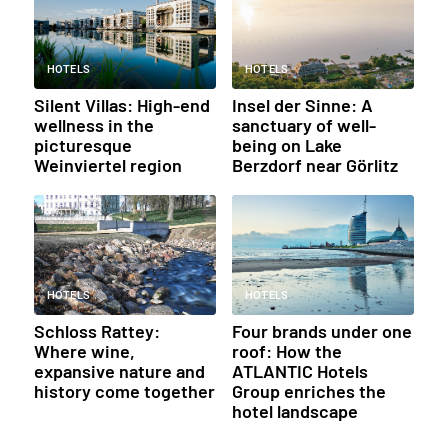
HOTELS
HOTELS
Silent Villas: High-end
Insel der Sinne: A
wellness in the
sanctuary of well-
picturesque
being on Lake
Weinviertel region
Berzdorf near Görlitz
HOTELS
HOTELS
Schloss Rattey:
Four brands under one
Where wine,
roof: How the
expansive nature and
ATLANTIC Hotels
history come together
Group enriches the
hotel landscape