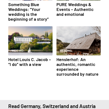
Something Blue
PURE Weddings &
Weddings: “Your
Events – Authentic
wedding is the
and emotional
beginning of a story”
WEDDING
WEDDING
Hotel Louis C. Jacob –
Henslerhof: An
“I do” with a view
authentic, romantic
experience
surrounded by nature
Read Germany, Switzerland and Austria