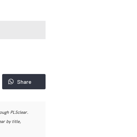
Share
rough PLSclear.
r by title,