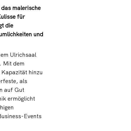
 das malerische
ulisse für
t die
äumlichkeiten und
dem Ulrichsaal
. Mit dem
 Kapazität hinzu
rfeste, als
n auf Gut
ik ermöglicht
chigen
Business-Events