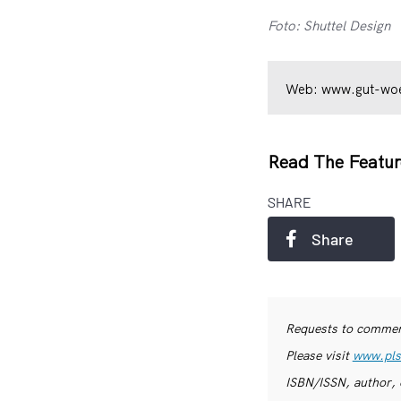
Foto: Shuttel Design
Web:
www.gut-woe
Read The Featur
SHARE
Share
Requests to commerc
Please visit
www.pls
ISBN/ISSN, author, 