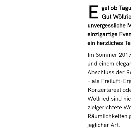
E
gal ob Tag
Gut Wöllrie
unvergessliche M
einzigartige Eve
ein herzliches T
Im Sommer 2017 
und einem elega
Abschluss der Re
– als Freiluft-E
Konzertareal ode
Wöllried sind ni
zielgerichtete 
Räumlichkeiten 
jeglicher Art.