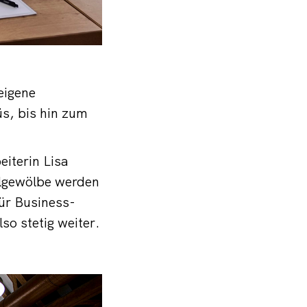
eigene
s, bis hin zum
eiterin Lisa
elgewölbe werden
ür Business-
so stetig weiter.