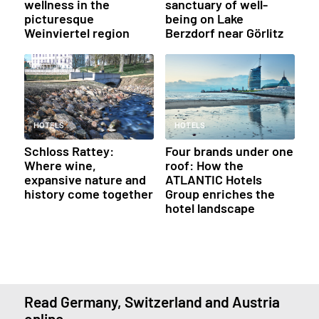
wellness in the
sanctuary of well-
picturesque
being on Lake
Weinviertel region
Berzdorf near Görlitz
HOTELS
HOTELS
Schloss Rattey:
Four brands under one
Where wine,
roof: How the
expansive nature and
ATLANTIC Hotels
history come together
Group enriches the
hotel landscape
Read Germany, Switzerland and Austria
online.