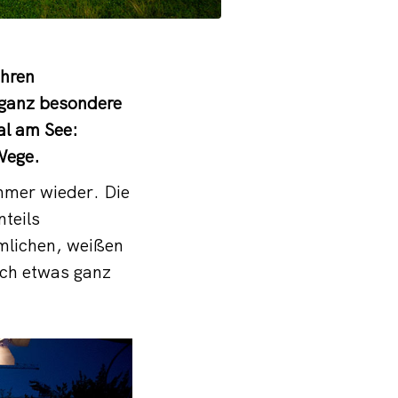
ihren
 ganz besondere
al am See:
Wege.
immer wieder. Die
teils
mlichen, weißen
ach etwas ganz