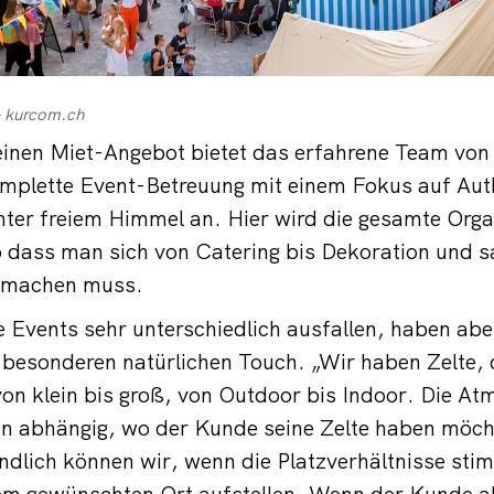
– kurcom.ch
reinen Miet-Angebot bietet das erfahrene Team vo
mplette Event-Betreuung mit einem Fokus auf Auth
nter freiem Himmel an. Hier wird die gesamte Orga
dass man sich von Catering bis Dekoration und s
 machen muss.
 Events sehr unterschiedlich ausfallen, haben ab
besonderen natürlichen Touch. „Wir haben Zelte, 
on klein bis groß, von Outdoor bis Indoor. Die At
n abhängig, wo der Kunde seine Zelte haben möch
ndlich können wir, wenn die Platzverhältnisse sti
dem gewünschten Ort aufstellen. Wenn der Kunde a