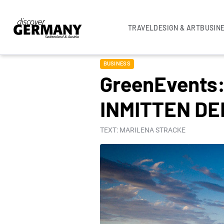
TRAVEL
DESIGN & ART
BUSIN
BUSINESS
GreenEvents
INMITTEN DE
TEXT: MARILENA STRACKE