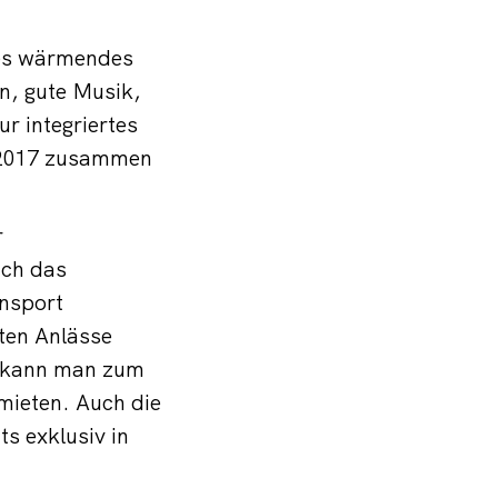
önes wärmendes
in, gute Musik,
r integriertes
 2017 zusammen
r
uch das
nsport
sten Anlässe
ch kann man zum
mieten. Auch die
s exklusiv in