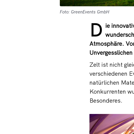
Foto: GreenEvents GmbH
D
ie innovat
wunderschö
Atmosphäre. Von
Unvergesslichen
Zelt ist nicht g
verschiedenen Ev
natürlichen Mate
Konkurrenten wu
Besonderes.