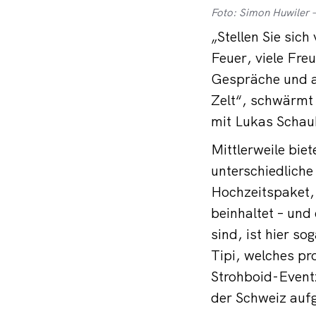
Foto: Simon Huwiler 
„Stellen Sie sic
Feuer, viele Fre
Gespräche und al
Zelt“, schwärmt
mit Lukas Schau
Mittlerweile biet
unterschiedlich
Hochzeitspaket,
beinhaltet – und
sind, ist hier s
Tipi, welches pr
Strohboid-Eventz
der Schweiz auf