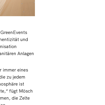
n GreenEvents
entizität und
nisation
anitären Anlagen
er immer eines
die zu jedem
mosphäre ist
te,“ fügt Mösch
mmen, die Zelte
lso