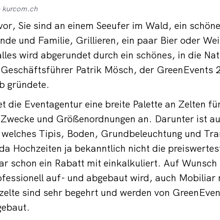
– kurcom.ch
h vor, Sie sind an einem Seeufer im Wald, ein sch
unde und Familie, Grillieren, ein paar Bier oder We
les wird abgerundet durch ein schönes, in die Natu
 Geschäftsführer Patrik Mösch, der GreenEvents
b gründete.
et die Eventagentur eine breite Palette an Zelten fü
e Zwecke und Größenordnungen an. Darunter ist a
 welches Tipis, Boden, Grundbeleuchtung und Tra
 da Hochzeiten ja bekanntlich nicht die preiswerte
ogar schon ein Rabatt mit einkalkuliert. Auf Wuns
ofessionell auf- und abgebaut wird, auch Mobiliar 
elte sind sehr begehrt und werden von GreenEvent
gebaut.