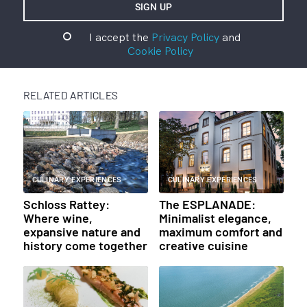
I accept the
Privacy Policy
and
Cookie Policy
RELATED ARTICLES
CULINARY EXPERIENCES
CULINARY EXPERIENCES
Schloss Rattey:
The ESPLANADE:
Where wine,
Minimalist elegance,
expansive nature and
maximum comfort and
history come together
creative cuisine