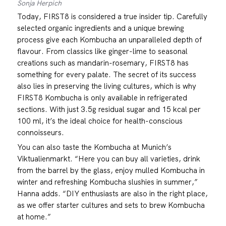
Sonja Herpich
Today, FIRST8 is considered a true insider tip. Carefully
selected organic ingredients and a unique brewing
process give each Kombucha an unparalleled depth of
flavour. From classics like ginger-lime to seasonal
creations such as mandarin-rosemary, FIRST8 has
something for every palate. The secret of its success
also lies in preserving the living cultures, which is why
FIRST8 Kombucha is only available in refrigerated
sections. With just 3.5g residual sugar and 15 kcal per
100 ml, it’s the ideal choice for health-conscious
connoisseurs.
You can also taste the Kombucha at Munich’s
Viktualienmarkt. “Here you can buy all varieties, drink
from the barrel by the glass, enjoy mulled Kombucha in
winter and refreshing Kombucha slushies in summer,”
Hanna adds. “DIY enthusiasts are also in the right place,
as we offer starter cultures and sets to brew Kombucha
at home.”