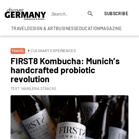
SUBSCRIBE
TRAVEL
DESIGN & ART
BUSINESS
EDUCATION
MAGAZINE
CULINARY EXPERIENCES
TRAVEL
FIRST8 Kombucha: Munich’s
handcrafted probiotic
revolution
TEXT: MARILENA STRACKE