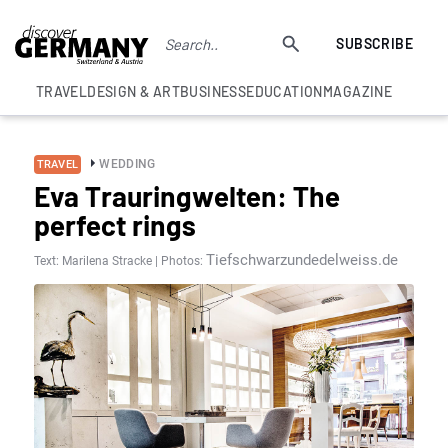
SUBSCRIBE
TRAVEL
DESIGN & ART
BUSINESS
EDUCATION
MAGAZINE
WEDDING
TRAVEL
Eva Trauringwelten: The
perfect rings
Tiefschwarzundedelweiss.de
Text: Marilena Stracke | Photos: