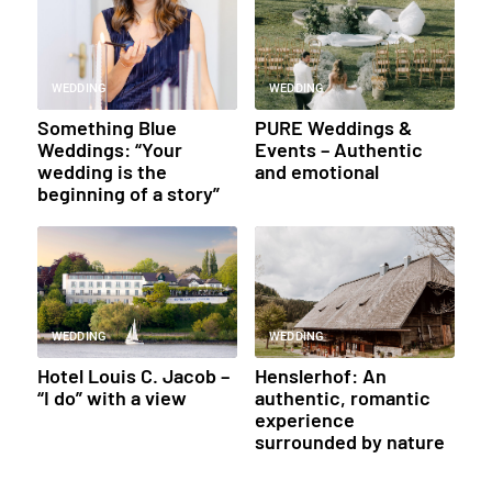
WEDDING
WEDDING
Something Blue
PURE Weddings &
Weddings: “Your
Events – Authentic
wedding is the
and emotional
beginning of a story”
WEDDING
WEDDING
Hotel Louis C. Jacob –
Henslerhof: An
“I do” with a view
authentic, romantic
experience
surrounded by nature