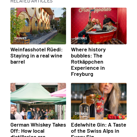
RELATED ARTICLES
DRINKS
DRINKS
Weinfasshotel Rüedi:
Where history
Staying in a real wine
bubbles: The
barrel
Rotkäppchen
Experience in
Freyburg
DRINKS
DRINKS
German Whiskey Takes
Edelwhite Gin: A Taste
Off: How local
of the Swiss Alps in
distilleries are
Every Sip