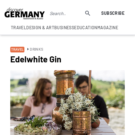
SUBSCRIBE
TRAVEL
DESIGN & ART
BUSINESS
EDUCATION
MAGAZINE
DRINKS
TRAVEL
Edelwhite Gin