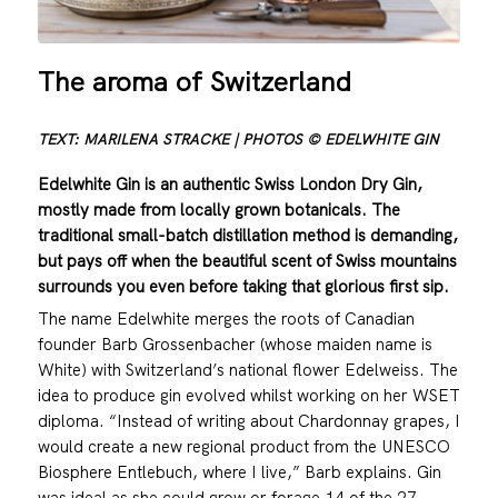
The aroma of Switzerland
TEXT: MARILENA STRACKE | PHOTOS © EDELWHITE GIN
Edelwhite Gin is an authentic Swiss London Dry Gin,
mostly made from locally grown botanicals. The
traditional small-batch distillation method is demanding,
but pays off when the beautiful scent of Swiss mountains
surrounds you even before taking that glorious first sip.
The name Edelwhite merges the roots of Canadian
founder Barb Grossenbacher (whose maiden name is
White) with Switzerland’s national flower Edelweiss. The
idea to produce gin evolved whilst working on her WSET
diploma. “Instead of writing about Chardonnay grapes, I
would create a new regional product from the UNESCO
Biosphere Entlebuch, where I live,” Barb explains. Gin
was ideal as she could grow or forage 14 of the 27