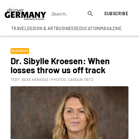
SUBSCRIBE
TRAVEL
DESIGN & ART
BUSINESS
EDUCATION
MAGAZINE
BUSINESS
Dr. Sibylle Kroesen: When
losses throw us off track
TEXT: SILKE HENKELE I PHOTOS: CAROLIN TIETZ