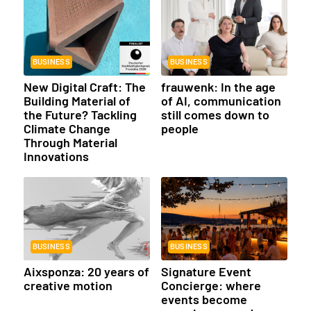
BUSINESS
BUSINESS
New Digital Craft: The
frauwenk: In the age
Building Material of
of AI, communication
the Future? Tackling
still comes down to
Climate Change
people
Through Material
Innovations
BUSINESS
BUSINESS
Aixsponza: 20 years of
Signature Event
creative motion
Concierge: where
events become