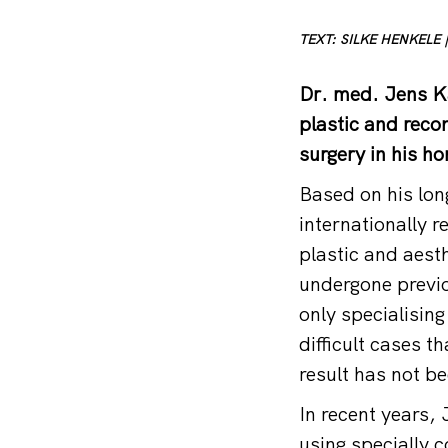
TEXT: SILKE HENKELE
Dr. med. Jens Ka
plastic and reco
surgery in his 
Based on his lon
internationally 
plastic and aest
undergone previo
only specialising
difficult cases t
result has not be
In recent years,
using specially c