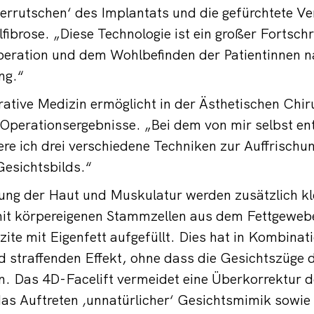
Verrutschen‘ des Implantats und die gefürchtete V
fibrose. „Diese Technologie ist ein großer Fortschri
peration und dem Wohlbefinden der Patientinnen n
ng.“
ative Medizin ermöglicht in der Ästhetischen Chir
Operationsergebnisse. „Bei dem von mir selbst en
ere ich drei verschiedene Techniken zur Auffrischu
Gesichtsbilds.“
ung der Haut und Muskulatur werden zusätzlich kl
mit körpereigenen Stammzellen aus dem Fettgewebe
ite mit Eigenfett aufgefüllt. Dies hat in Kombinat
 straffenden Effekt, ohne dass die Gesichtszüge 
. Das 4D-Facelift vermeidet eine Überkorrektur d
as Auftreten ‚unnatürlicher‘ Gesichtsmimik sowie