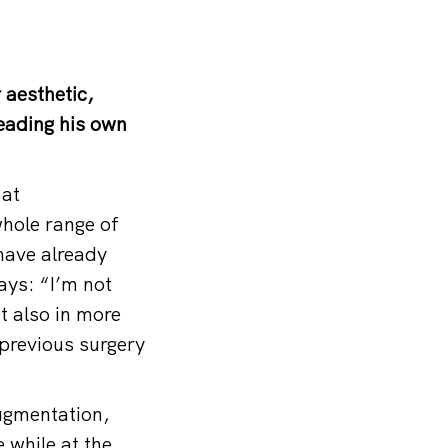
 aesthetic,
heading his own
 at
whole range of
 have already
ays: “I’m not
t also in more
 previous surgery
ugmentation,
 while at the