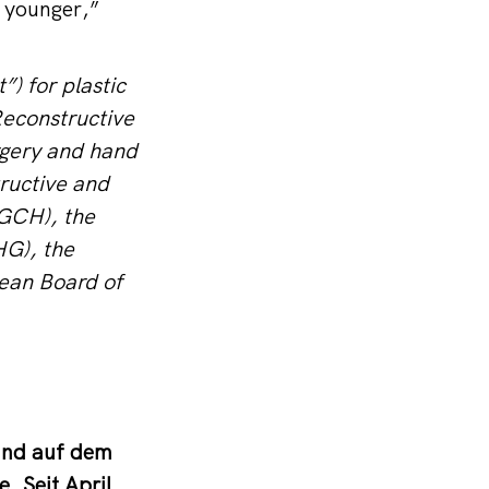
d younger,”
) for plastic
Reconstructive
urgery and hand
ructive and
DGCH), the
HG), the
ean Board of
land auf dem
. Seit April