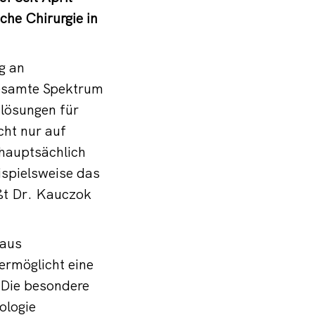
che Chirurgie in
g an
gesamte Spektrum
lösungen für
cht nur auf
 hauptsächlich
ispielsweise das
ßt Dr. Kauczok
baus
ermöglicht eine
. Die besondere
ologie