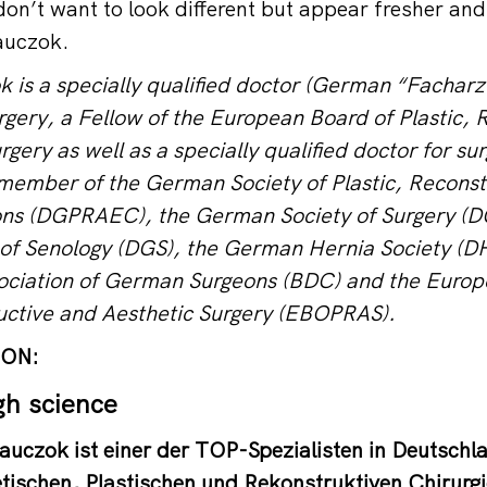
 don’t want to look different but appear fresher an
auczok.
 is a specially qualified doctor (German “Facharzt”
rgery, a Fellow of the European Board of Plastic, 
rgery as well as a specially qualified doctor for s
 member of the German Society of Plastic, Reconst
ons (DGPRAEC), the German Society of Surgery (
of Senology (DGS), the German Hernia Society (D
sociation of German Surgeons (BDC) and the Europ
uctive and Aesthetic Surgery (EBOPRAS).
ON:
gh science
auczok ist einer der TOP-Spezialisten in Deutsch
tischen, Plastischen und Rekonstruktiven Chirurgie