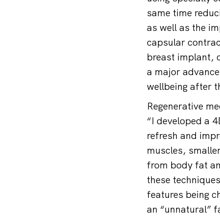
same time reducin
as well as the i
capsular contrac
breast implant, 
a major advance 
wellbeing after 
Regenerative med
“I developed a 4
refresh and impr
muscles, smaller 
from body fat an
these techniques 
features being c
an “unnatural” f