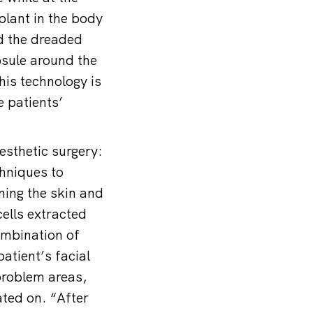
plant in the body
d the dreaded
psule around the
his technology is
e patients’
esthetic surgery:
chniques to
ning the skin and
cells extracted
ombination of
atient’s facial
problem areas,
ated on. “After