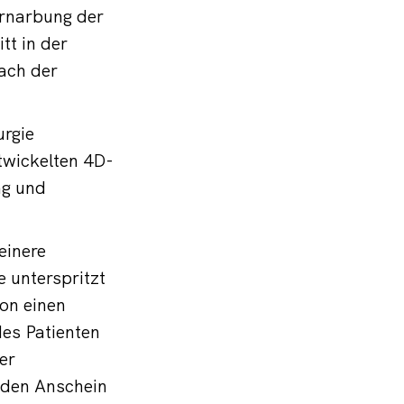
ernarbung der
tt in der
ach der
urgie
twickelten 4D-
ng und
einere
 unterspritzt
ion einen
des Patienten
er
 den Anschein