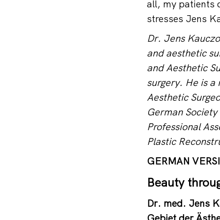
all, my patients
stresses Jens K
Dr. Jens Kauczok
and aesthetic su
and Aesthetic Su
surgery. He is a
Aesthetic Surge
German Society 
Professional As
Plastic Reconstr
GERMAN VERSI
Beauty throu
Dr. med. Jens K
Gebiet der Ästhe