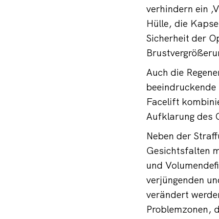
verhindern ein ‚
Hülle, die Kapsel
Sicherheit der O
Brustvergrößeru
Auch die Regener
beeindruckende 
Facelift kombini
Aufklarung des 
Neben der Straff
Gesichtsfalten 
und Volumendefiz
verjüngenden und
verändert werden
Problemzonen, d