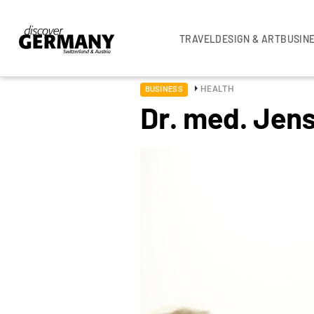
TRAVEL
DESIGN & ART
BUSIN
HEALTH
BUSINESS
Dr. med. Jen