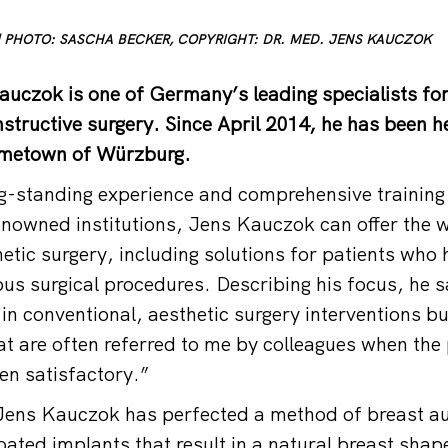
 | PHOTO: SASCHA BECKER, COPYRIGHT: DR. MED. JENS KAUCZOK
uczok is one of Germany’s leading specialists for
nstructive surgery. Since April 2014, he has been 
hometown of Würzburg.
g-standing experience and comprehensive training
renowned institutions, Jens Kauczok can offer the 
hetic surgery, including solutions for patients who
us surgical procedures. Describing his focus, he s
 in conventional, aesthetic surgery interventions bu
hat are often referred to me by colleagues when the
en satisfactory.”
 Jens Kauczok has perfected a method of breast a
oated implants that result in a natural breast shape