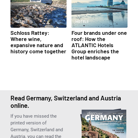
HOTELS
HOTELS
Schloss Rattey:
Four brands under one
Where wine,
roof: How the
expansive nature and
ATLANTIC Hotels
history come together
Group enriches the
hotel landscape
Read Germany, Switzerland and Austria
online.
If you have missed the
printed version of
Germany, Switzerland and
Austria, you can read the