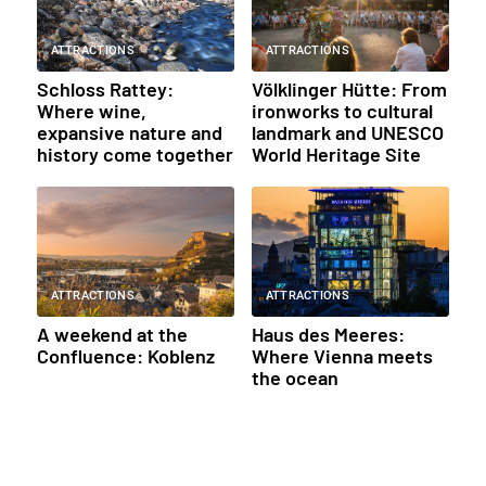
ATTRACTIONS
ATTRACTIONS
Schloss Rattey:
Völklinger Hütte: From
Where wine,
ironworks to cultural
expansive nature and
landmark and UNESCO
history come together
World Heritage Site
ATTRACTIONS
ATTRACTIONS
A weekend at the
Haus des Meeres:
Confluence: Koblenz
Where Vienna meets
the ocean