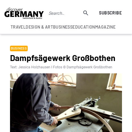
SUBSCRIBE
TRAVEL
DESIGN & ART
BUSINESS
EDUCATION
MAGAZINE
BUSINESS
Dampfsägewerk Großbothen
Text: Jessica Holzhausen I Fotos © Dampfsägewerk Großbothen