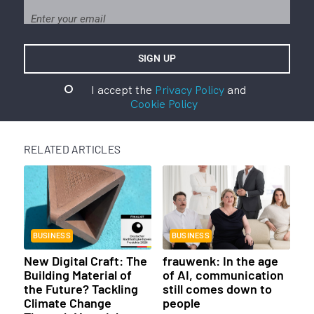
I accept the
Privacy Policy
and
Cookie Policy
RELATED ARTICLES
BUSINESS
BUSINESS
New Digital Craft: The
frauwenk: In the age
Building Material of
of AI, communication
the Future? Tackling
still comes down to
Climate Change
people