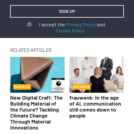
I accept the
Privacy Policy
and
Cookie Policy
RELATED ARTICLES
BUSINESS
BUSINESS
New Digital Craft: The
frauwenk: In the age
Building Material of
of AI, communication
the Future? Tackling
still comes down to
Climate Change
people
Through Material
Innovations