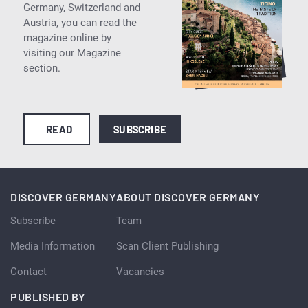
Germany, Switzerland and
Austria, you can read the
magazine online by
visiting our Magazine
section.
READ
SUBSCRIBE
DISCOVER GERMANY
ABOUT DISCOVER GERMANY
Subscribe
Team
Media Information
Scan Client Publishing
Contact
Vacancies
PUBLISHED BY