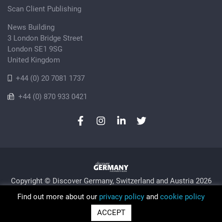
Scan Client Publishing
News Building
3 London Bridge Street
London SE1 9SG
United Kingdom
+44 (0) 20 7081 1737
+44 (0) 870 933 0421
Copyright © Discover Germany, Switzerland and Austria 2026
Privacy Policy
Cookie
Sitemap
Find out more about our
privacy policy
and
cookie policy
Trading as Discover Germany and Scan Client Publishing •
ACCEPT
Registered in England and Wales No. 06579237