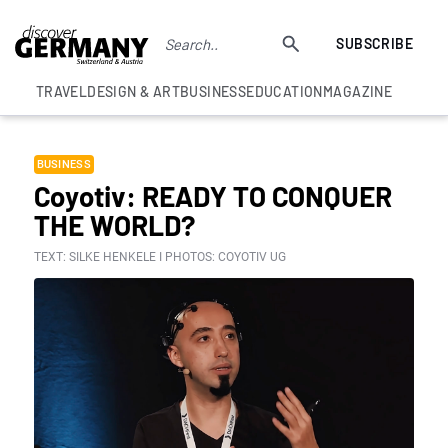
SUBSCRIBE
TRAVEL
DESIGN & ART
BUSINESS
EDUCATION
MAGAZINE
BUSINESS
Coyotiv: READY TO CONQUER
THE WORLD?
TEXT: SILKE HENKELE I PHOTOS: COYOTIV UG