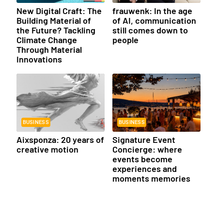
New Digital Craft: The
frauwenk: In the age
Building Material of
of AI, communication
the Future? Tackling
still comes down to
Climate Change
people
Through Material
Innovations
BUSINESS
BUSINESS
Aixsponza: 20 years of
Signature Event
creative motion
Concierge: where
events become
experiences and
moments memories