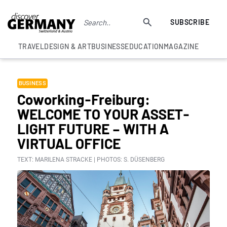
SUBSCRIBE
TRAVEL
DESIGN & ART
BUSINESS
EDUCATION
MAGAZINE
BUSINESS
Coworking-Freiburg:
WELCOME TO YOUR ASSET-
LIGHT FUTURE – WITH A
VIRTUAL OFFICE
TEXT: MARILENA STRACKE | PHOTOS: S. DÜSENBERG