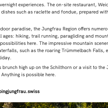
vernight experiences. The on-site restaurant, Weid
s dishes such as raclette and fondue, prepared with
oor paradise, the Jungfrau Region offers numerous
l ages: hiking, trail running, paragliding and moun
 possibilities here. The impressive mountain scener
terfalls, such as the roaring Trümmelbach Falls, 
liday.
 brunch high up on the Schilthorn or a visit to the
 Anything is possible here.
ngjungfrau.swiss