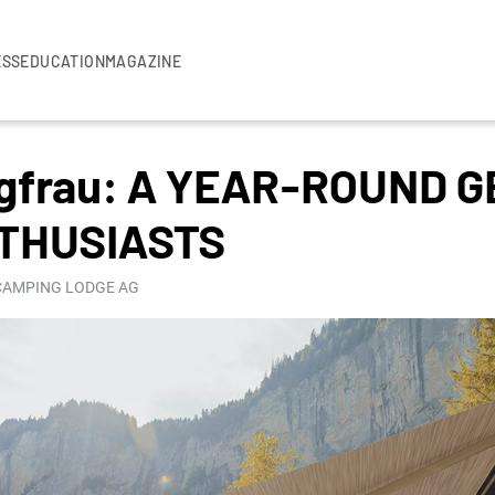
ESS
EDUCATION
MAGAZINE
gfrau: A YEAR-ROUND G
THUSIASTS
 CAMPING LODGE AG