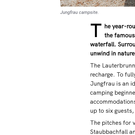
Jungfrau campsite.
T
he year-ro
the famous 
waterfall. Surrou
unwind in nature 
The Lauterbrunne
recharge. To ful
Jungfrau is an i
camping beginne
accommodations, 
up to six guests,
The pitches for
Staubbachfall an