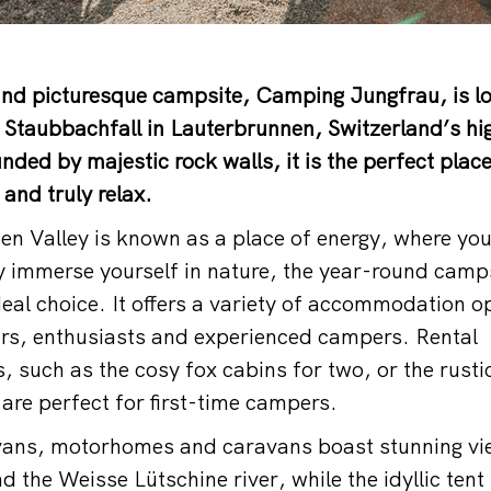
und picturesque campsite, Camping Jungfrau, is l
Staubbachfall in Lauterbrunnen, Switzerland’s hig
nded by majestic rock walls, it is the perfect place
and truly relax.
n Valley is known as a place of energy, where you
ly immerse yourself in nature, the year-round cam
deal choice. It offers a variety of accommodation o
rs, enthusiasts and experienced campers. Rental
such as the cosy fox cabins for two, or the rusti
 are perfect for first-time campers.
 vans, motorhomes and caravans boast stunning vi
d the Weisse Lütschine river, while the idyllic te