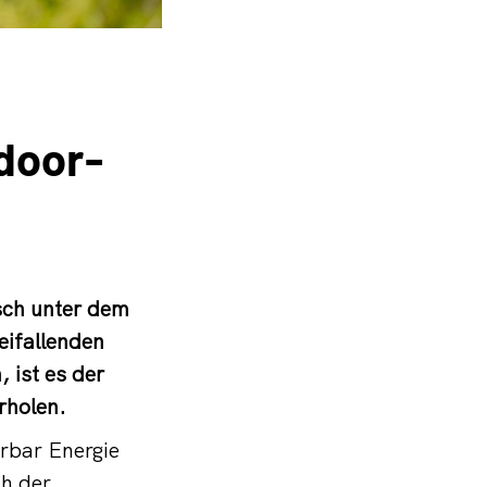
door-
sch unter dem
eifallenden
 ist es der
rholen.
rbar Energie
ch der