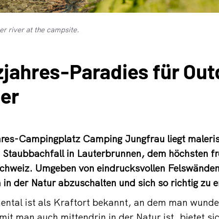
er river at the campsite.
zjahres-Paradies für Out
er
res-Campingplatz Camping Jungfrau liegt maleri
Staubbachfall in Lauterbrunnen, dem höchsten fr
Schweiz. Umgeben von eindrucksvollen Felswänden,
 in der Natur abzuschalten und sich so richtig zu e
ental ist als Kraftort bekannt, an dem man wunde
it man auch mittendrin in der Natur ist, bietet si