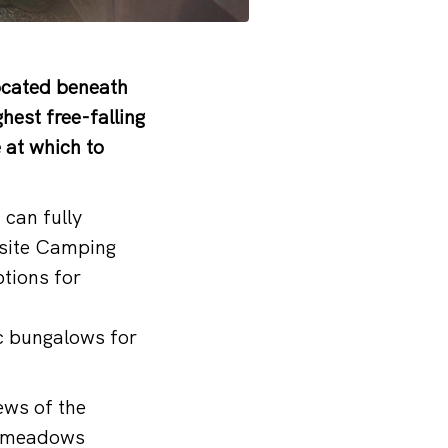
ocated beneath
hest free-falling
 at which to
 can fully
psite Camping
ptions for
c bungalows for
ews of the
nt meadows