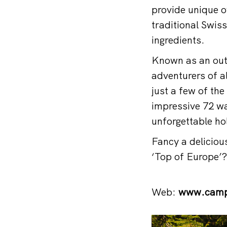
provide unique o
traditional Swis
ingredients.
Known as an outd
adventurers of al
just a few of the
impressive 72 wa
unforgettable ho
Fancy a delicious
‘Top of Europe’?
Web:
www.campi