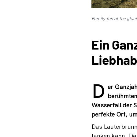
Family fun at the glaci
Ein Gan
Liebhab
D
er Ganzjah
berühmten 
Wasserfall der 
perfekte Ort, um
Das Lauterbrunn
tanken kann. Dam