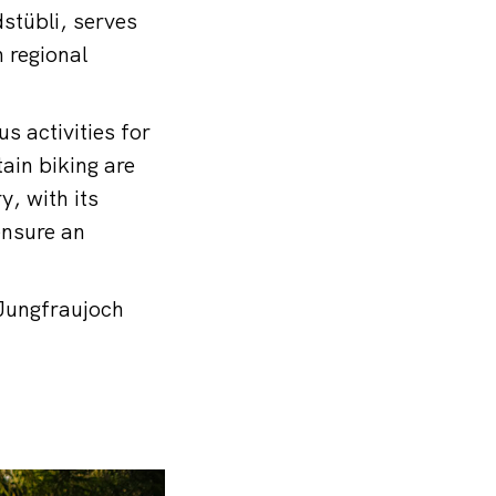
stübli, serves
 regional
 activities for
tain biking are
y, with its
ensure an
 Jungfraujoch