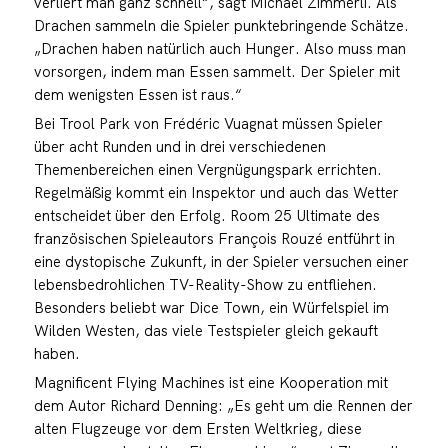
verliert man ganz schnell“, sagt Michael Zimmerli. Als
Drachen sammeln die Spieler punktebringende Schätze.
„Drachen haben natürlich auch Hunger. Also muss man
vorsorgen, indem man Essen sammelt. Der Spieler mit
dem wenigsten Essen ist raus.“
Bei Trool Park von Frédéric Vuagnat müssen Spieler
über acht Runden und in drei verschiedenen
Themenbereichen einen Vergnügungspark errichten.
Regelmäßig kommt ein Inspektor und auch das Wetter
entscheidet über den Erfolg. Room 25 Ultimate des
französischen Spieleautors François Rouzé entführt in
eine dystopische Zukunft, in der Spieler versuchen einer
lebensbedrohlichen TV-Reality-Show zu entfliehen.
Besonders beliebt war Dice Town, ein Würfelspiel im
Wilden Westen, das viele Testspieler gleich gekauft
haben.
Magnificent Flying Machines ist eine Kooperation mit
dem Autor Richard Denning: „Es geht um die Rennen der
alten Flugzeuge vor dem Ersten Weltkrieg, diese