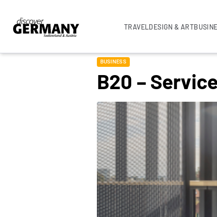
TRAVEL
DESIGN & ART
BUSIN
BUSINESS
B20 – Servic