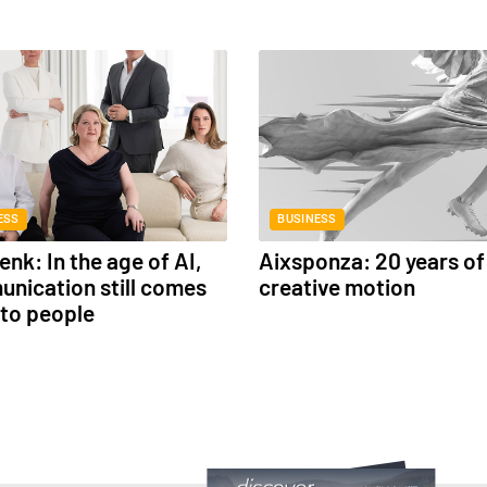
ESS
BUSINESS
nk: In the age of AI,
Aixsponza: 20 years of
nication still comes
creative motion
to people