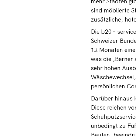
mehr Städten gi
sind möblierte S
zusätzliche, hot
Die b20 – servic
Schweizer Bunde
12 Monaten eine
was die ‚Berner 
sehr hohen Ausba
Wäschewechsel, 
persönlichen Con
Darüber hinaus 
Diese reichen vo
Schuhputzservice
unbedingt zu Fuß
Bauten, beeindru