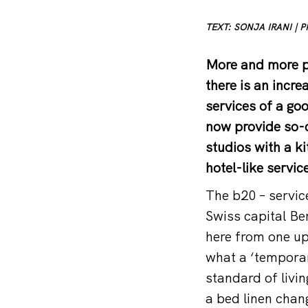
TEXT: SONJA IRANI |
More and more pe
there is an incr
services of a goo
now provide so-c
studios with a k
hotel-like servic
The b20 – servic
Swiss capital Be
here from one u
what a ‘temporar
standard of livin
a bed linen chan