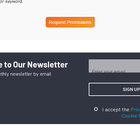
or keyword.
 to Our Newsletter
thly newsletter by email
I accept the
Priv
Cookie 