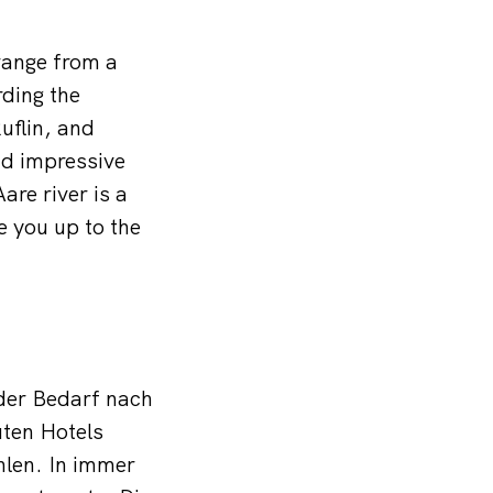
range from a
rding the
uflin, and
and impressive
are river is a
e you up to the
der Bedarf nach
ten Hotels
hlen. In immer