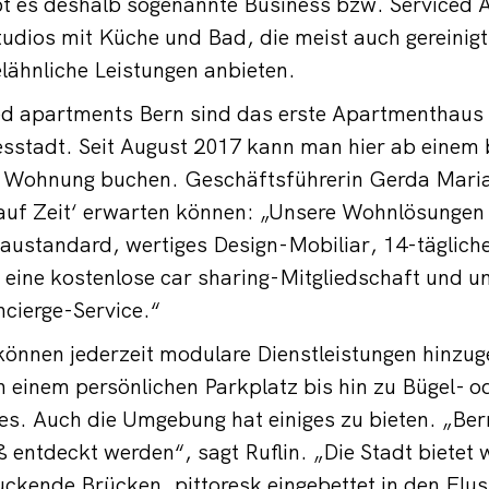
bt es deshalb sogenannte Business bzw. Serviced 
tudios mit Küche und Bad, die meist auch gereinig
elähnliche Leistungen anbieten.
ed apartments Bern sind das erste Apartmenthaus d
sstadt. Seit August 2017 kann man hier ab einem 
 Wohnung buchen. Geschäftsführerin Gerda Maria R
auf Zeit‘ erwarten können: „Unsere Wohnlösungen 
ustandard, wertiges Design-Mobiliar, 14-tägliche
eine kostenlose car sharing-Mitgliedschaft und u
cierge-Service.“
können jederzeit modulare Dienstleistungen hinzu
n einem persönlichen Parkplatz bis hin zu Bügel- o
s. Auch die Umgebung hat einiges zu bieten. „Bern
 entdeckt werden“, sagt Ruflin. „Die Stadt biete
ckende Brücken, pittoresk eingebettet in den Flus