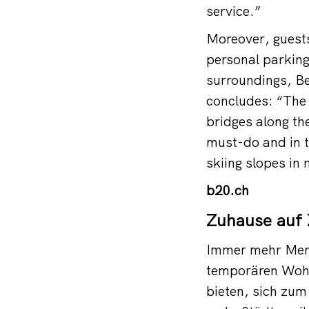
service.”
Moreover, guests
personal parking
surroundings, Be
concludes: “The l
bridges along th
must-do and in t
skiing slopes in 
b20.ch
Zuhause auf 
Immer mehr Mens
temporären Wohn
bieten, sich zum