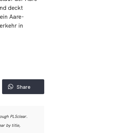
und deckt
ein Aare-
erkehr in
Share
rough PLSclear.
r by title,