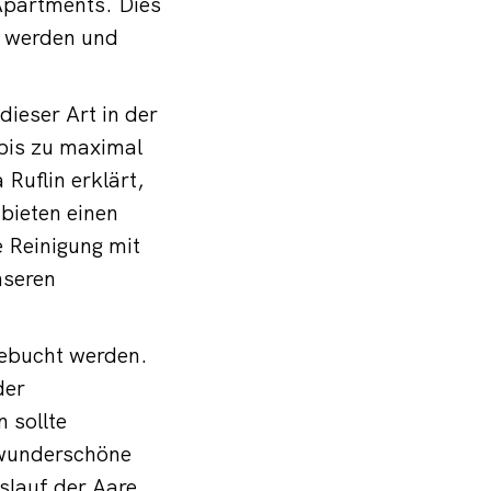
Apartments. Dies
t werden und
ieser Art in der
bis zu maximal
uflin erklärt,
bieten einen
 Reinigung mit
nseren
gebucht werden.
der
 sollte
t wunderschöne
slauf der Aare