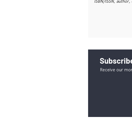
ISBN/ISSN, author, 
Subscribe
Receive our mon