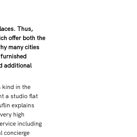
places. Thus,
ch offer both the
why many cities
 furnished
d additional
 kind in the
t a studio flat
lin explains
very high
ervice including
l concierge