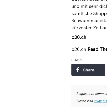
und mit sehr dic
sämtliche Shoppi
Schwumm unerläss
kürzester Zeit au
b20.ch
b20.ch
Read The
SHARE
Share
Requests to commerc
Please visit
www.pls