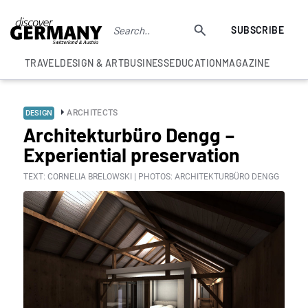
SUBSCRIBE
TRAVEL
DESIGN & ART
BUSINESS
EDUCATION
MAGAZINE
ARCHITECTS
DESIGN
Architekturbüro Dengg –
Experiential preservation
TEXT: CORNELIA BRELOWSKI | PHOTOS: ARCHITEKTURBÜRO DENGG