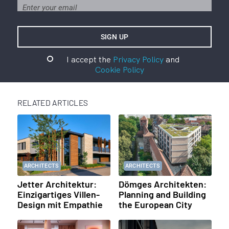
I accept the
Privacy Policy
and
Cookie Policy
RELATED ARTICLES
ARCHITECTS
ARCHITECTS
Jetter Architektur:
Dömges Architekten:
Einzigartiges Villen-
Planning and Building
Design mit Empathie
the European City