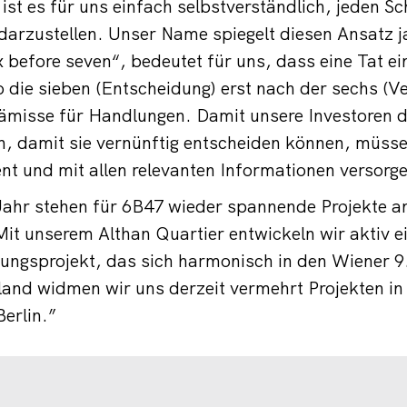
ist es für uns einfach selbstverständlich, jeden Sch
darzustellen. Unser Name spiegelt diesen Ansatz j
x before seven“, bedeutet für uns, dass eine Tat e
o die sieben (Entscheidung) erst nach der sechs (
ämisse für Handlungen. Damit unsere Investoren d
 damit sie vernünftig entscheiden können, müssen
nt und mit allen relevanten Informationen versorg
Jahr stehen für 6B47 wieder spannende Projekte a
it unserem Althan Quartier entwickeln wir aktiv e
lungsprojekt, das sich harmonisch in den Wiener 9
land widmen wir uns derzeit vermehrt Projekten i
erlin.”