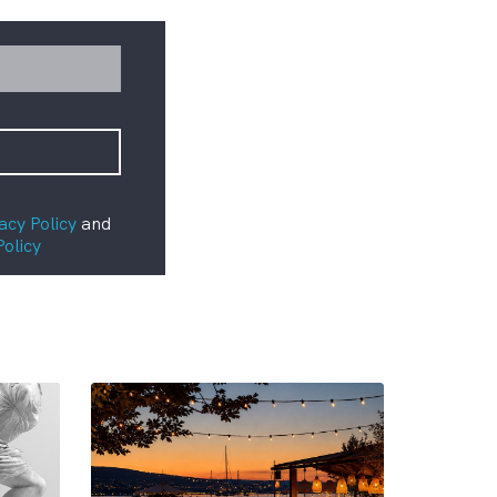
acy Policy
and
Policy