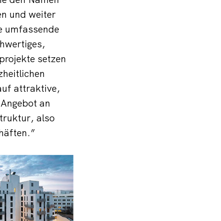
en und weiter
ie umfassende
hwertiges,
rojekte setzen
zheitlichen
uf attraktive,
 Angebot an
truktur, also
häften.”