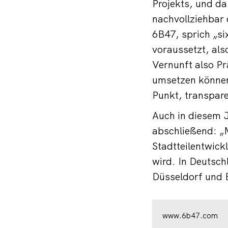
Projekts, und da 
nachvollziehbar 
6B47, sprich „si
voraussetzt, als
Vernunft also Pr
umsetzen können,
Punkt, transpare
Auch in diesem 
abschließend: „M
Stadtteilentwick
wird. In Deutsch
Düsseldorf und B
www.6b47.com