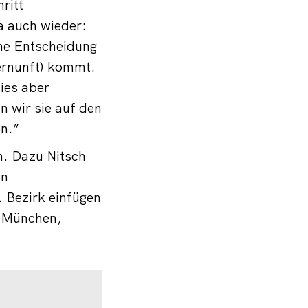
ritt
a auch wieder:
ine Entscheidung
Vernunft) kommt.
ies aber
 wir sie auf den
en.”
n. Dazu Nitsch
in
. Bezirk einfügen
n München,