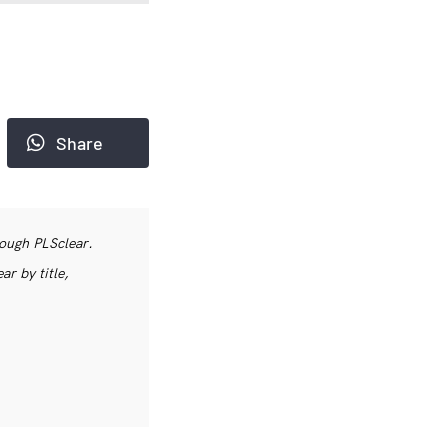
Share
rough PLSclear.
r by title,