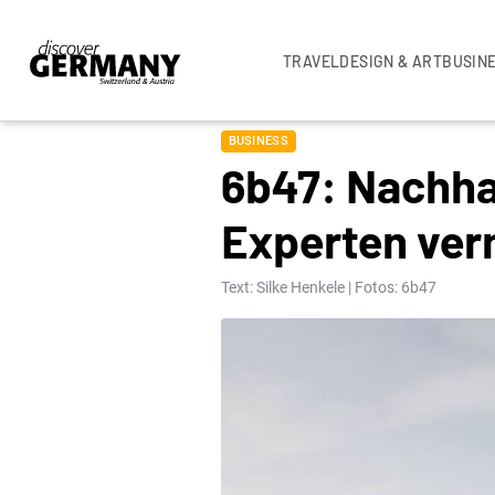
TRAVEL
DESIGN & ART
BUSIN
BUSINESS
6b47: Nachha
Experten verm
Text: Silke Henkele | Fotos: 6b47