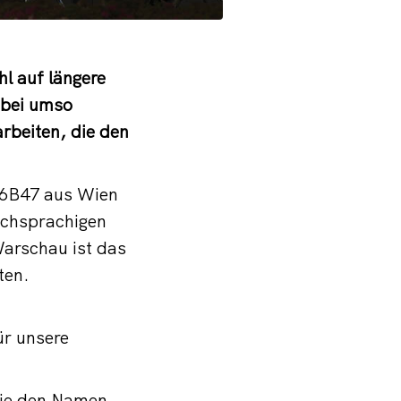
hl auf längere
dabei umso
rbeiten, die den
 6B47 aus Wien
schsprachigen
arschau ist das
ten.
ür unsere
 die den Namen