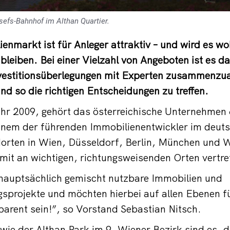
sefs-Bahnhof im Althan Quartier.
ienmarkt ist für Anleger attraktiv – und wird es wo
 bleiben. Bei einer Vielzahl von Angeboten ist es 
nvestitionsüberlegungen mit Experten zusammenzua
d so die richtigen Entscheidungen zu treffen.
hr 2009, gehört das österreichische Unternehmen
einem der führenden Immobilienentwickler im deut
orten in Wien, Düsseldorf, Berlin, München und W
it an wichtigen, richtungsweisenden Orten vertre
 hauptsächlich gemischt nutzbare Immobilien und
sprojekte und möchten hierbei auf allen Ebenen f
parent sein!”, so Vorstand Sebastian Nitsch.
 wie der Althan Park im 9. Wiener Bezirk sind es,